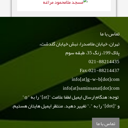
تماس با ما
تهران، خیابان ملاصدرا، نبش خیابان گلدشت،
پلاک 199، زنگ 35، طبقه سوم
021-88214435
Fax:021-88214437
info[at]g-w-b[dot]com
info[at]saminsanat[dot]com
توجه: هنگام ارسال ایمیل لطفا علامت "[at]" را به "@"
و "[dot]" را به "." تغییر دهید. منتظر ایمیل هایتان هستیم.
تماس با ما