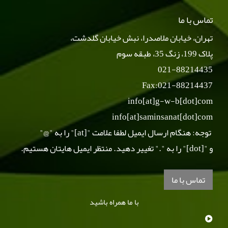
تماس با ما
تهران، خیابان ملاصدرا، نبش خیابان گلدشت،
پلاک 199، زنگ 35، طبقه سوم
021-88214435
Fax:021-88214437
info[at]g-w-b[dot]com
info[at]saminsanat[dot]com
توجه: هنگام ارسال ایمیل لطفا علامت "[at]" را به "@"
و "[dot]" را به "." تغییر دهید. منتظر ایمیل هایتان هستیم.
تماس با ما
با ما همراه باشید