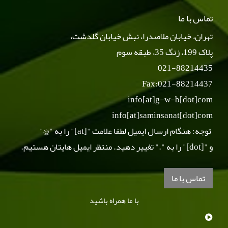
تماس با ما
تهران، خیابان ملاصدرا، نبش خیابان گلدشت،
پلاک 199، زنگ 35، طبقه سوم
021-88214435
Fax:021-88214437
info[at]g-w-b[dot]com
info[at]saminsanat[dot]com
توجه: هنگام ارسال ایمیل لطفا علامت "[at]" را به "@"
و "[dot]" را به "." تغییر دهید. منتظر ایمیل هایتان هستیم.
تماس با ما
با ما همراه باشید