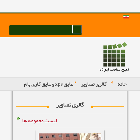
خانه
گالری تصاویر
عایق xps و عایق کاری بام
گالری تصاویر
لیست مجموعه ها